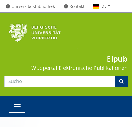
DE
Universitätsbibliothek
Kontakt
Elpub
Wuppertal
Elektronische Publikationen