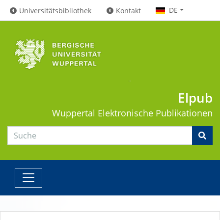
DE
Universitätsbibliothek
Kontakt
Elpub
Wuppertal
Elektronische Publikationen