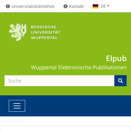
DE
Universitätsbibliothek
Kontakt
Elpub
Wuppertal
Elektronische Publikationen