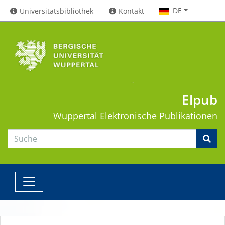
DE
Universitätsbibliothek
Kontakt
Elpub
Wuppertal
Elektronische Publikationen