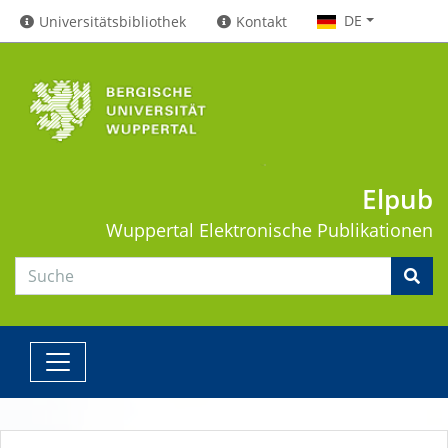
DE
Universitätsbibliothek
Kontakt
Elpub
Wuppertal
Elektronische Publikationen