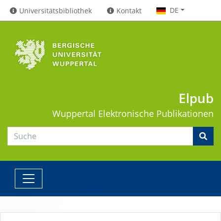
DE
Universitätsbibliothek
Kontakt
Elpub
Wuppertal
Elektronische Publikationen