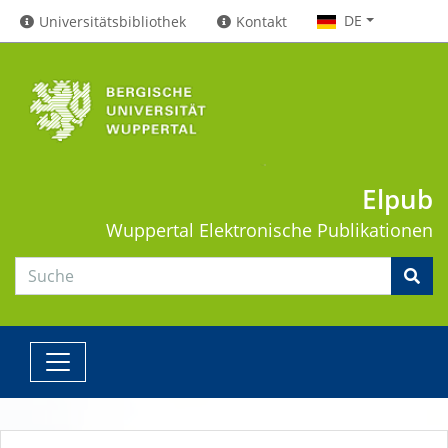
DE
Universitätsbibliothek
Kontakt
Elpub
Wuppertal
Elektronische Publikationen