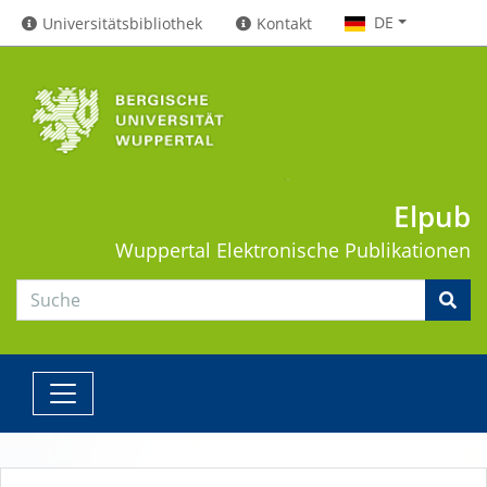
DE
Universitätsbibliothek
Kontakt
Elpub
Wuppertal
Elektronische Publikationen