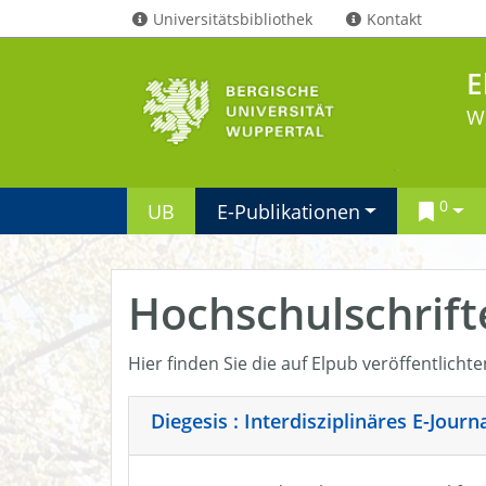
Universitätsbibliothek
Kontakt
E
W
0
UB
E-Publikationen
Hochschulschrift
Hier finden Sie die auf Elpub veröffentlicht
Diegesis : Interdisziplinäres E-Jour