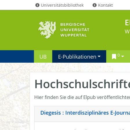
Universitätsbibliothek
Kontakt
E
W
0
UB
E-Publikationen
Hochschulschrift
Hier finden Sie die auf Elpub veröffentlicht
Diegesis : Interdisziplinäres E-Jour