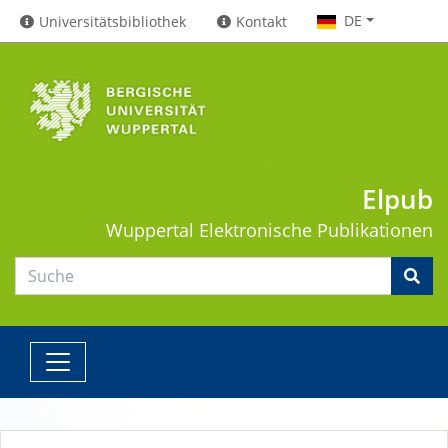
DE
Universitätsbibliothek
Kontakt
Elpub
Wuppertal
Elektronische Publikationen