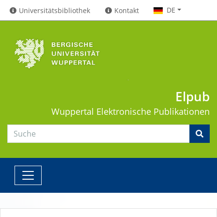
DE
Universitätsbibliothek
Kontakt
Elpub
Wuppertal
Elektronische Publikationen