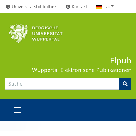
DE
Universitätsbibliothek
Kontakt
Elpub
Wuppertal
Elektronische Publikationen