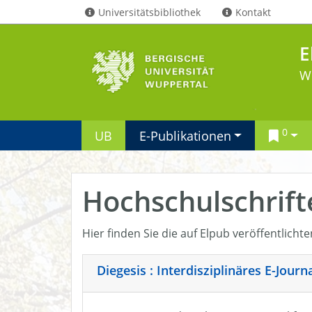
Universitätsbibliothek
Kontakt
E
W
0
UB
E-Publikationen
Hochschulschrift
Hier finden Sie die auf Elpub veröffentlicht
Diegesis : Interdisziplinäres E-Jour