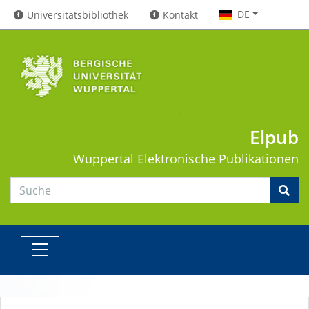
DE
Universitätsbibliothek
Kontakt
Elpub
Wuppertal
Elektronische Publikationen