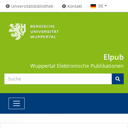
DE
Universitätsbibliothek
Kontakt
Elpub
Wuppertal
Elektronische Publikationen