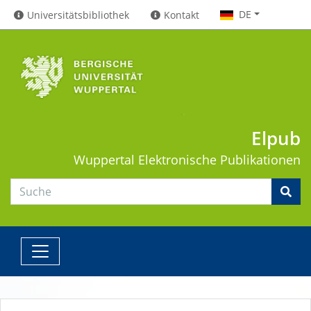
DE
Universitätsbibliothek
Kontakt
Elpub
Wuppertal
Elektronische Publikationen