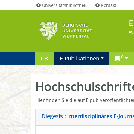
Universitätsbibliothek
Kontakt
E
W
0
UB
E-Publikationen
Hochschulschrift
Hier finden Sie die auf Elpub veröffentlicht
Diegesis : Interdisziplinäres E-Jour