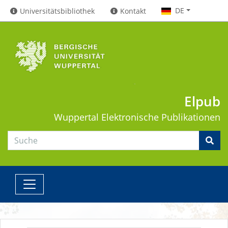
DE
Universitätsbibliothek
Kontakt
Elpub
Wuppertal
Elektronische Publikationen