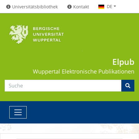
DE
Universitätsbibliothek
Kontakt
Elpub
Wuppertal
Elektronische Publikationen