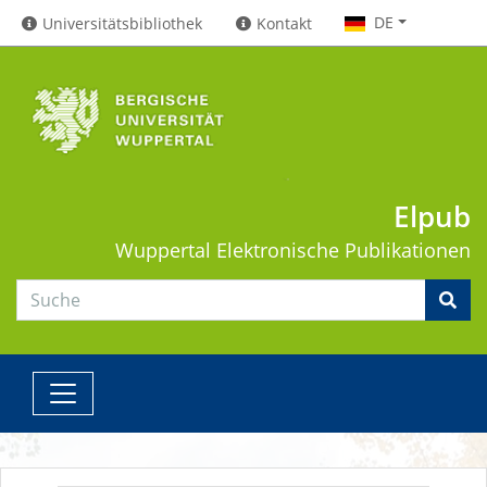
DE
Universitätsbibliothek
Kontakt
Elpub
Wuppertal
Elektronische Publikationen