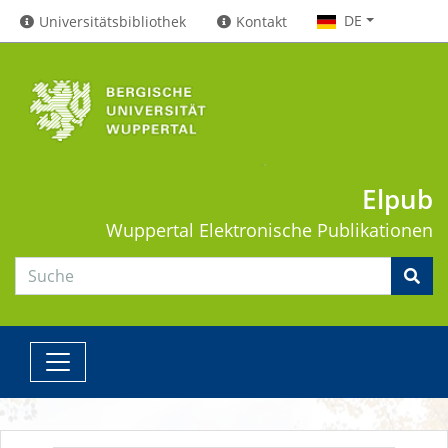
DE
Universitätsbibliothek
Kontakt
Elpub
Wuppertal
Elektronische Publikationen