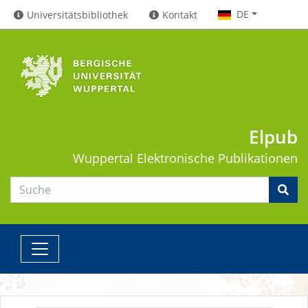
DE
Universitätsbibliothek
Kontakt
Elpub
Wuppertal
Elektronische Publikationen