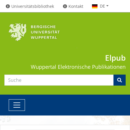
DE
Universitätsbibliothek
Kontakt
Elpub
Wuppertal
Elektronische Publikationen