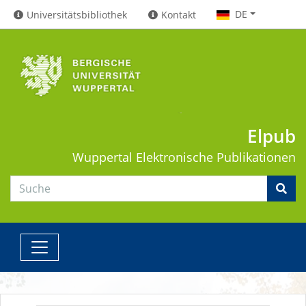
DE
Universitätsbibliothek
Kontakt
Elpub
Wuppertal
Elektronische Publikationen