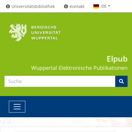
DE
Universitätsbibliothek
Kontakt
Elpub
Wuppertal
Elektronische Publikationen