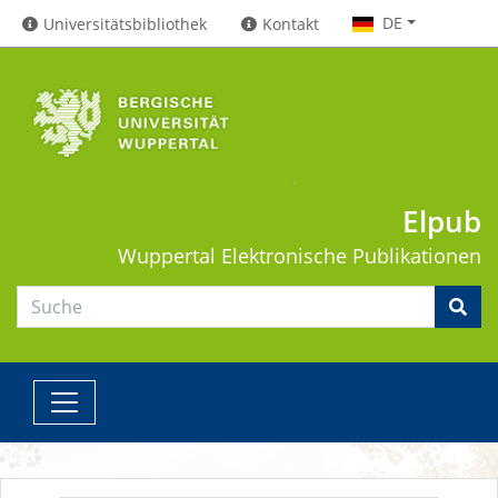
DE
Universitätsbibliothek
Kontakt
Elpub
Wuppertal
Elektronische Publikationen