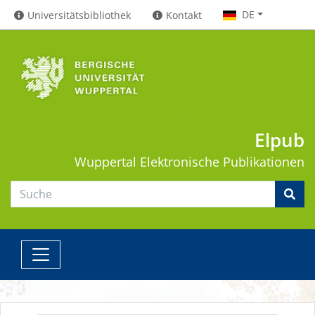
DE
Universitätsbibliothek
Kontakt
Elpub
Wuppertal
Elektronische Publikationen