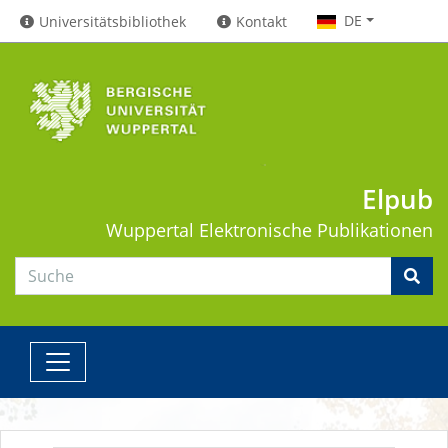
DE
Universitätsbibliothek
Kontakt
Elpub
Wuppertal
Elektronische Publikationen