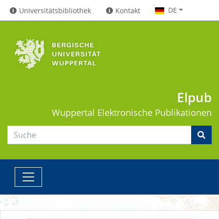
DE
Universitätsbibliothek
Kontakt
Elpub
Wuppertal
Elektronische Publikationen