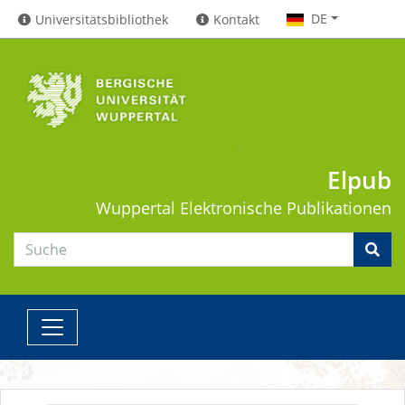
DE
Universitätsbibliothek
Kontakt
Elpub
Wuppertal
Elektronische Publikationen