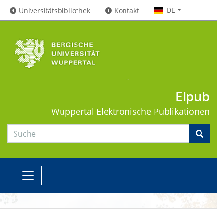
DE
Universitätsbibliothek
Kontakt
Elpub
Wuppertal
Elektronische Publikationen