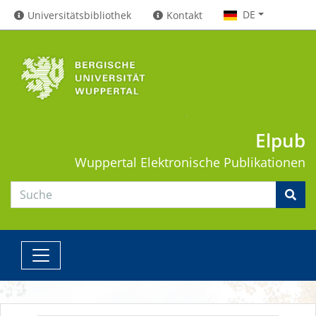
DE
Universitätsbibliothek
Kontakt
Elpub
Wuppertal
Elektronische Publikationen