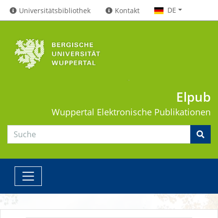
DE
Universitätsbibliothek
Kontakt
Elpub
Wuppertal
Elektronische Publikationen