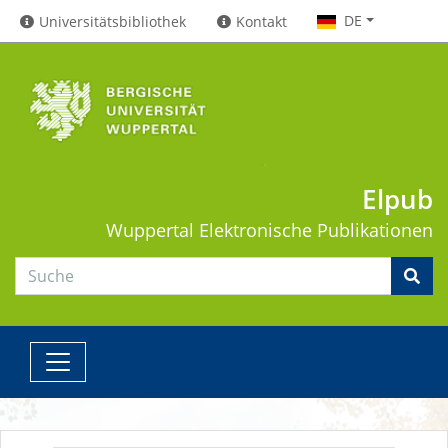
DE
Universitätsbibliothek
Kontakt
Elpub
Wuppertal
Elektronische Publikationen