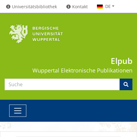
DE
Universitätsbibliothek
Kontakt
Elpub
Wuppertal
Elektronische Publikationen