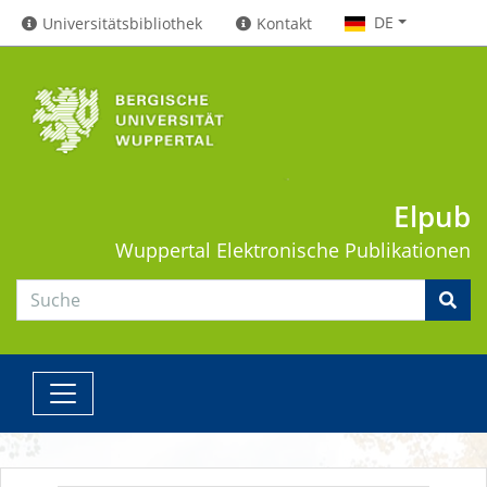
DE
Universitätsbibliothek
Kontakt
Elpub
Wuppertal
Elektronische Publikationen