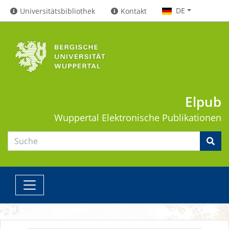
DE
Universitätsbibliothek
Kontakt
Elpub
Wuppertal
Elektronische Publikationen