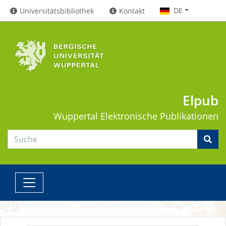
DE
Universitätsbibliothek
Kontakt
Elpub
Wuppertal
Elektronische Publikationen