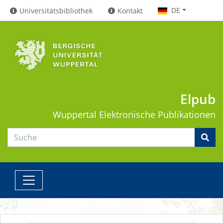
DE
Universitätsbibliothek
Kontakt
Elpub
Wuppertal
Elektronische Publikationen