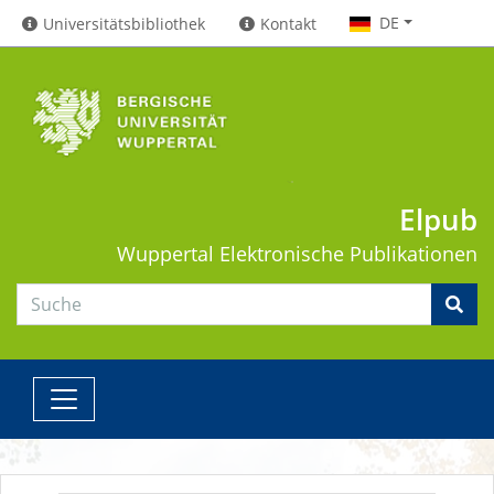
DE
Universitätsbibliothek
Kontakt
Elpub
Wuppertal
Elektronische Publikationen