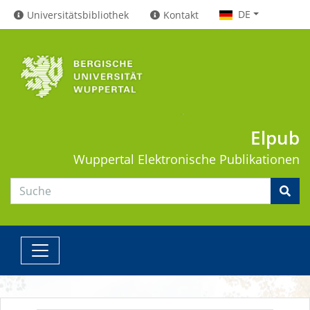
DE
Universitätsbibliothek
Kontakt
Elpub
Wuppertal
Elektronische Publikationen