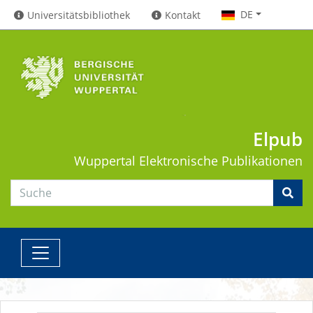
DE
Universitätsbibliothek
Kontakt
Elpub
Wuppertal
Elektronische Publikationen