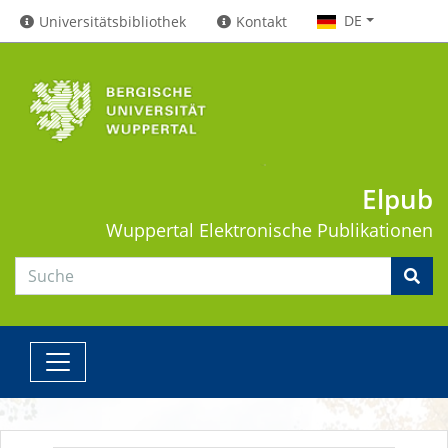
DE
Universitätsbibliothek
Kontakt
Elpub
Wuppertal
Elektronische Publikationen