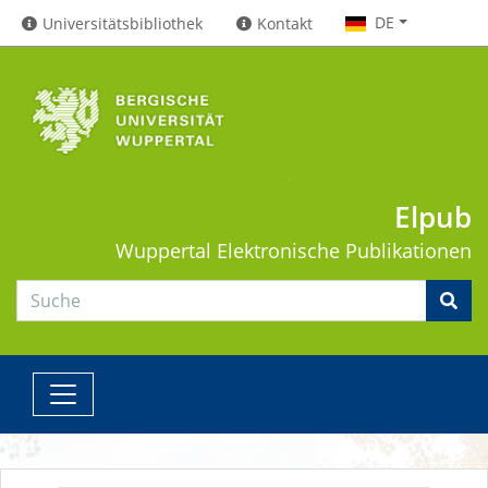
DE
Universitätsbibliothek
Kontakt
Elpub
Wuppertal
Elektronische Publikationen