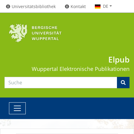
DE
Universitätsbibliothek
Kontakt
Elpub
Wuppertal
Elektronische Publikationen