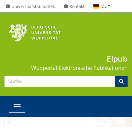
DE
Universitätsbibliothek
Kontakt
Elpub
Wuppertal
Elektronische Publikationen