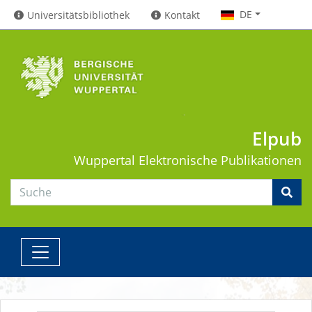
DE
Universitätsbibliothek
Kontakt
Elpub
Wuppertal
Elektronische Publikationen