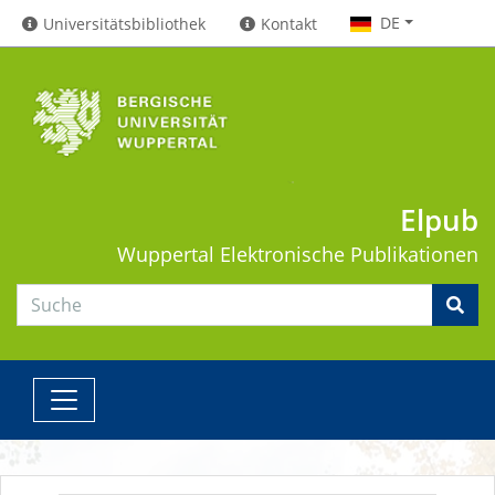
DE
Universitätsbibliothek
Kontakt
Elpub
Wuppertal
Elektronische Publikationen