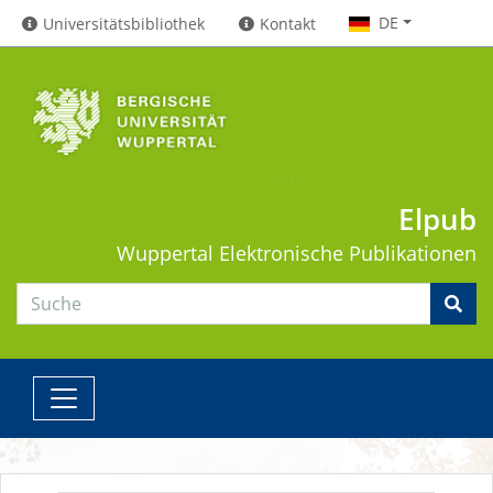
DE
Universitätsbibliothek
Kontakt
Elpub
Wuppertal
Elektronische Publikationen